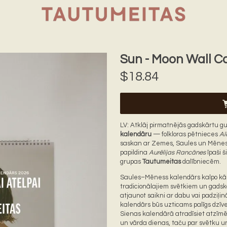
Sun - Moon Wall C
$18.84
LV: Atklāj pirmatnējās gadskārtu g
kalendāru
— folkloras pētnieces
Aī
saskan ar Zemes, Saules un Mēness
papildina
Aurēlijas Rancānes
īpaši š
grupas
Tautumeitas
dalībniecēm.
Saules–Mēness kalendārs kalpo kā v
tradicionālajiem svētkiem un gadskā
atjaunot saikni ar dabu vai padziļinā
kalendārs būs uzticams palīgs dzīve
Sienas kalendārā atradīsiet atzīm
un vārda dienas, taču par svētku un