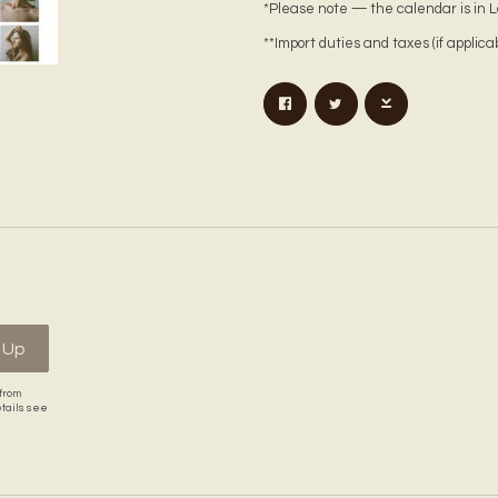
*Please note — the calendar is in L
**Import duties and taxes (if applica
 Up
from
etails see