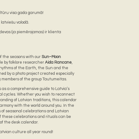
ultūru visa gada garumā!
latviešu valodā.
devas (ja piemērojamas) ir klienta
f the seasons with our
Sun–Moon
de by folklore researcher
Aida Rancane
,
rhythms of the Earth, the Sun and the
hed by a photo project created especially
ng members of the group Tautumeitas.
 as a comprehensive guide to Latvia’s
al cycles. Whether you wish to reconnect
nding of Latvian traditions, this calendar
 harmony with the world around you. In the
es of seasonal celebrations and Latvian
f these celebrations and rituals can be
 of the desk calendar.
tvian culture all year round!