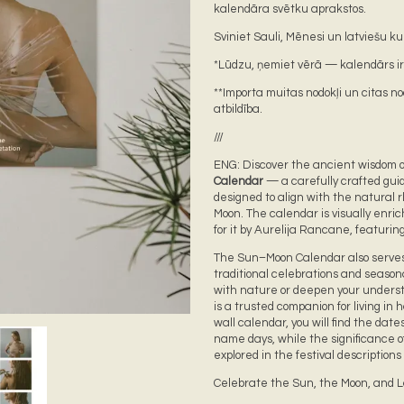
kalendāra svētku aprakstos.
Sviniet Sauli, Mēnesi un latviešu k
*Lūdzu, ņemiet vērā — kalendārs ir 
**Importa muitas nodokļi un citas no
atbildība.
///
ENG: Discover the ancient wisdom o
Calendar
— a carefully crafted gui
designed to align with the natural 
Moon. The calendar is visually enric
for it by Aurelija Rancane, featuri
Email Address
Sign Up
The Sun–Moon Calendar also serves
By signing up you agree to receive news and offers from Tautumeitas. You can
traditional celebrations and season
unsubscribe at any time. For more details see the
privacy policy
.
with nature or deepen your understa
is a trusted companion for living in
wall calendar, you will find the dat
name days, while the significance o
explored in the festival descriptions
Celebrate the Sun, the Moon, and La