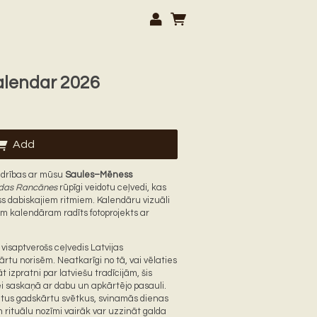
alendar 2026
Add
udrības ar mūsu
Saules–Mēness
das Rancānes
rūpīgi veidotu ceļvedi, kas
 dabiskajiem ritmiem. Kalendāru vizuāli
im kalendāram radīts fotoprojekts ar
isaptverošs ceļvedis Latvijas
rtu norisēm. Neatkarīgi no tā, vai vēlaties
t izpratni par latviešu tradīcijām, šis
i saskaņā ar dabu un apkārtējo pasauli.
ētus gadskārtu svētkus, svinamās dienas
 rituālu nozīmi vairāk var uzzināt galda