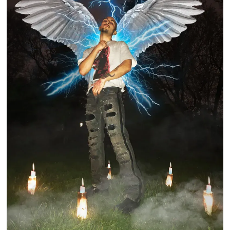
Email Address
Sign Up
By signing up you agree to receive news and offers from No Glucose. You can unsubscribe
at any time. For more details see the
privacy policy
.