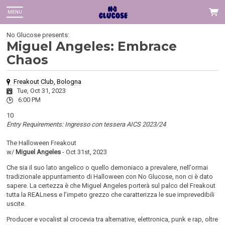
MENU
No Glucose presents:
Miguel Angeles: Embrace
Chaos
 Up
Freakout Club, Bologna
 You can
Tue, Oct 31, 2023
6:00 PM
10
Entry Requirements: Ingresso con tessera AICS 2023/24
The Halloween Freakout
w/
Miguel Angeles
- Oct 31st, 2023
Che sia il suo lato angelico o quello demoniaco a prevalere, nell'ormai
tradizionale appuntamento di Halloween con No Glucose, non ci è dato
sapere. La certezza è che Miguel Angeles porterà sul palco del Freakout
tutta la REALness e l’impeto grezzo che caratterizza le sue imprevedibili
uscite.
Producer e vocalist al crocevia tra alternative, elettronica, punk e rap, oltre