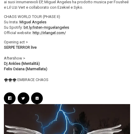
ai suoi innumerevoli EP, Miguel Angeles ha prodotto musica per Fousheé
e Lil Uzi Vert e collaborato con Ezekiel e Syko.
CHAOS WORLD TOUR (PHASE II)
Su Insta:
Miguel Angeles
Su Spotify:
bit.ly/listen-miguelangeles
Official website:
http://irlangel.com/
Opening act >
SERPE TERROR live
Aftershow >
Dj Ankles (Mentalità)
Felis Oxiana (Marmellata)
🌪️🌪️🌪️ EMBRACE CHAOS